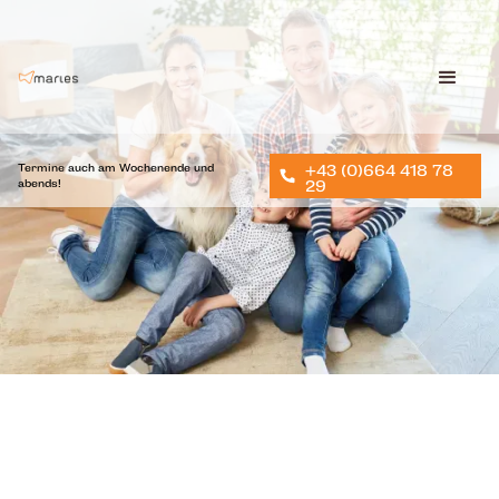
Termine auch am Wochenende und
+43 (0)664 418 78
abends!
29