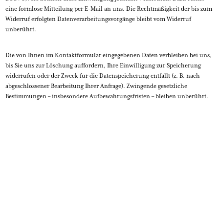
eine formlose Mitteilung per E-Mail an uns. Die Rechtmäßigkeit der bis zum
Widerruf erfolgten Datenverarbeitungsvorgänge bleibt vom Widerruf
unberührt.
Die von Ihnen im Kontaktformular eingegebenen Daten verbleiben bei uns,
bis Sie uns zur Löschung auffordern, Ihre Einwilligung zur Speicherung
widerrufen oder der Zweck für die Datenspeicherung entfällt (z. B. nach
abgeschlossener Bearbeitung Ihrer Anfrage). Zwingende gesetzliche
Bestimmungen – insbesondere Aufbewahrungsfristen – bleiben unberührt.
4. Soziale Medien
Facebook-Plug-ins (Like- & Share-Button)
Auf unseren Seiten sind Plug-ins des sozialen Netzwerks Facebook, Anbieter
Facebook Inc., 1 Hacker Way, Menlo Park, California 94025, USA, integriert.
Die Facebook-Plug-ins erkennen Sie an dem Facebook-Logo oder dem „Like-
Button“ („Gefällt mir“) auf unserer Seite. Eine Übersicht über die Facebook-
Plug-ins finden Sie hier:
https://developers.facebook.com/docs/plugins/
.