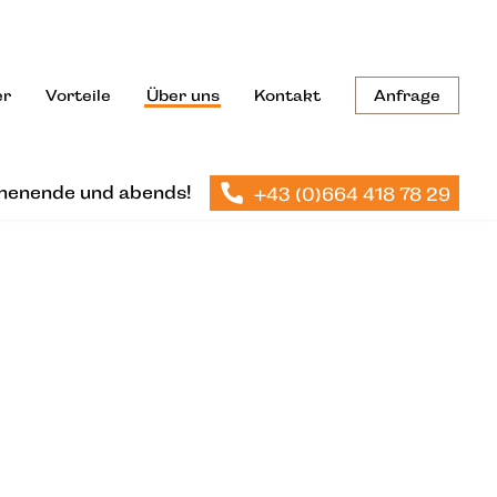
Anfrage
er
Vorteile
Über uns
Kontakt
henende und abends!
+43 (0)664 418 78 29