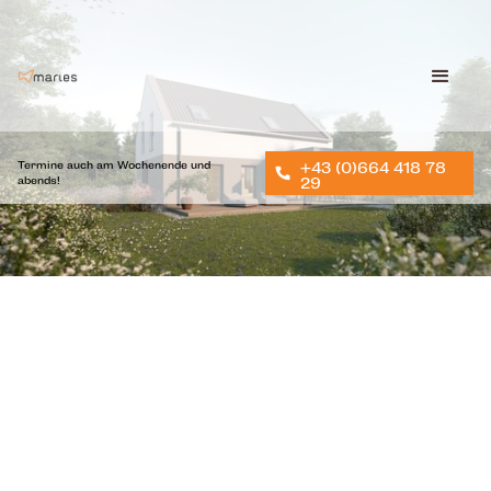
Termine auch am Wochenende und
+43 (0)664 418 78
abends!
29
265.130
€