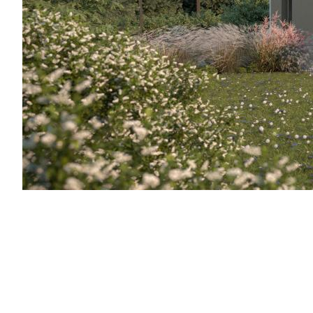
276.490
€