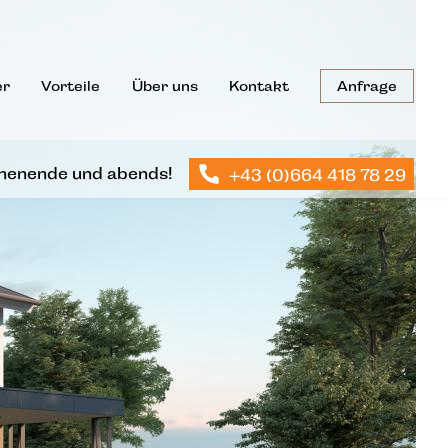
Anfrage
er
Vorteile
Über uns
Kontakt
henende und abends!
+43 (0)664 418 78 29