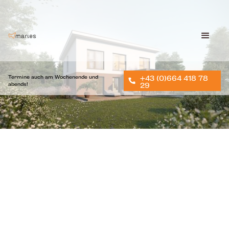
Termine auch am Wochenende und
+43 (0)664 418 78
abends!
29
280.680
€